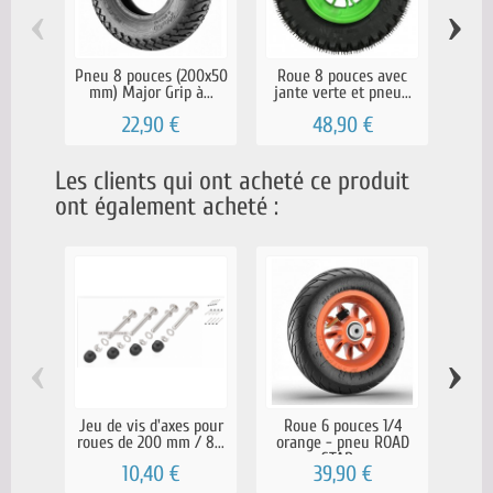
‹
›
Pneu 8 pouces (200x50
Roue 8 pouces avec
R
mm) Major Grip à...
jante verte et pneu...
po
22,90 €
48,90 €
Les clients qui ont acheté ce produit
ont également acheté :
‹
›
Jeu de vis d'axes pour
Roue 6 pouces 1/4
Ch
roues de 200 mm / 8...
orange - pneu ROAD
pouce
STAR...
10,40 €
39,90 €