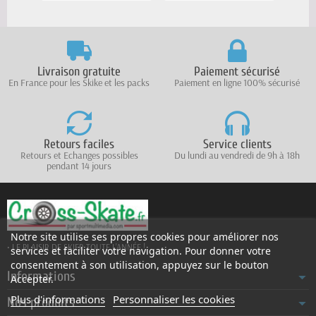
Livraison gratuite
Paiement sécurisé
En France pour les Skike et les packs
Paiement en ligne 100% sécurisé
Retours faciles
Service clients
Retours et Echanges possibles
Du lundi au vendredi de 9h à 18h
pendant 14 jours
Notre site utilise ses propres cookies pour améliorer nos
• LE PLAISIR DE SKIER TOUTE L'ANNÉE !
services et faciliter votre navigation. Pour donner votre
consentement à son utilisation, appuyez sur le bouton
Informations
Accepter.
Plus d'informations
Personnaliser les cookies
Nos produits