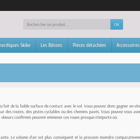
OK
nordiques Skike
Les Bâtons
Pièces détachées
Accessoires
du fait de la faible surface de contact avec le sol. Vous pouvez donc gagner en vi
 des routes, des pistes cyclables ou des chemins pavés. Vous pouvez vous avent
 Les skieurs confirmés peuvent emmener ces roues presque n'importe où.
tante. Le volume d'air est plus conséquent et la pression moindre comparativ