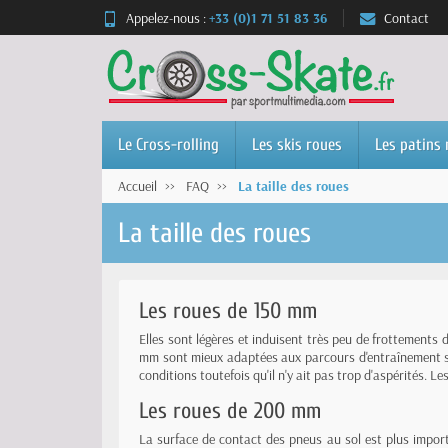
Appelez-nous :
+33 (0)1 71 51 83 36
Contact
Le Cross-rolling
Les skis roues
Les patins 
Accueil
FAQ
La taille des roues
La taille des roues
Les roues de 150 mm
Elles sont légères et induisent très peu de frottements 
mm sont mieux adaptées aux parcours d'entraînement sur
conditions toutefois qu'il n'y ait pas trop d'aspérités.
Les roues de 200 mm
La surface de contact des pneus au sol est plus impor