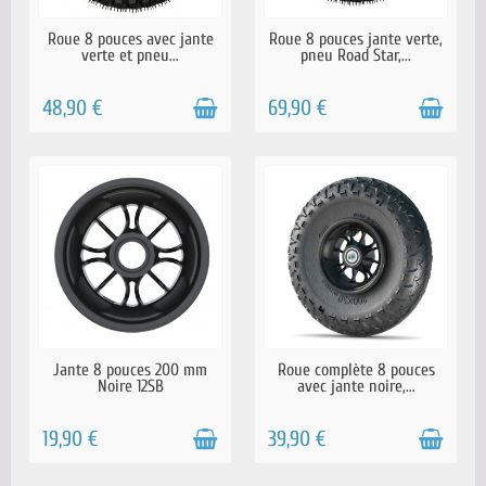
DISPONIBLE SOUS 6 JOURS
DISPONIBLE SOUS 6 JOURS
Roue 8 pouces avec jante
Roue 8 pouces jante verte,
verte et pneu...
pneu Road Star,...
48,90 €
69,90 €
EN STOCK
EN STOCK
Jante 8 pouces 200 mm
Roue complète 8 pouces
Noire 12SB
avec jante noire,...
19,90 €
39,90 €