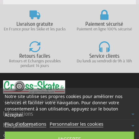
Livraison gratuite
Paiement sécurisé
En France pour les Skike et les packs
Paiement en ligne 100% sécurisé
Retours faciles
Service clients
Retours et Echanges possibles
Du lundi au vendredi de 9h à 18h
pendant 14 jours
Notre site utilise ses propres cookies pour améliorer nos
• LE PLAISIR DE SKIER TOUTE L'ANNÉE !
services et faciliter votre navigation. Pour donner votre
consentement à son utilisation, appuyez sur le bouton
Informations
Accepter.
Plus d'informations
Personnaliser les cookies
Nos produits
Société