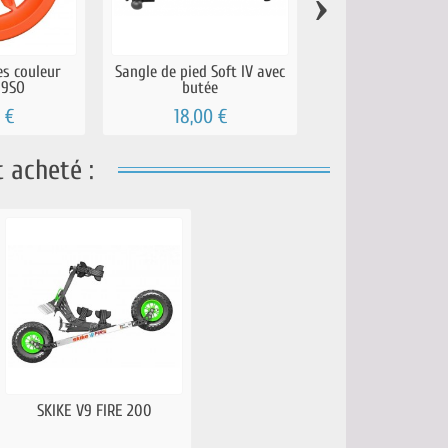
›
es couleur
Sangle de pied Soft IV avec
Ensemble de 3 ada
 9SO
butée
de fixation pou
 €
18,00 €
23,90 €
 acheté :
SKIKE V9 FIRE 200