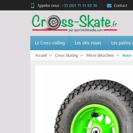
Appelez-nous :
+33 (0)1 71 51 83 36
Contact
Le Cross-rolling
Les skis roues
Les patins 
Accueil
Cross Skating
Pièces détachées
Roue 