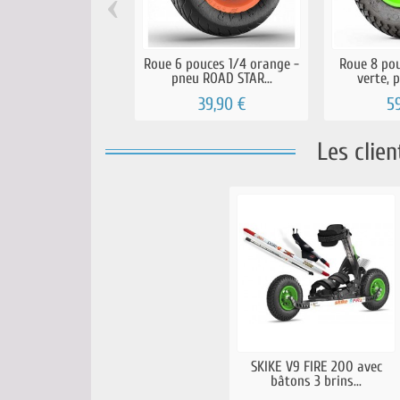
‹
Roue 6 pouces 1/4 orange -
Roue 8 pou
pneu ROAD STAR...
verte, p
39,90 €
5
Les clie
SKIKE V9 FIRE 200 avec
bâtons 3 brins...