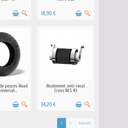
18,90 €
 STOCK
EN STOCK
de pouces Road
Roulement anti-recul
niversel...
Cross RLS 43
34,20 €
1
2
Suivant