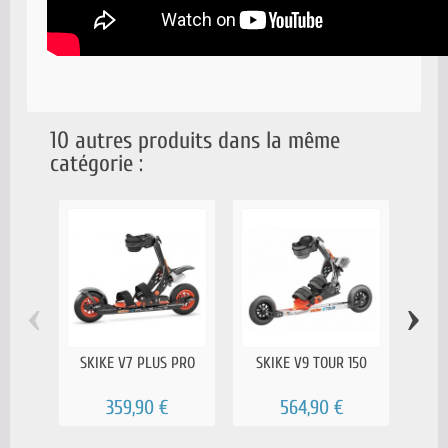
10 autres produits dans la même
catégorie :
‹
›
SKIKE V7 PLUS PRO
SKIKE V9 TOUR 150
SKI
Pa
359,90 €
564,90 €
75