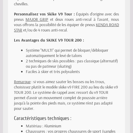
chevilles.
Personnalisez vos Skike V9 Tour :
Équipés d'origine avec des
pneus
MAJOR GRIP
et deux roues anti-recul à l'avant, nous
vous offrons la possibilité de les équiper de pneus
KENDA ROAD
STAR
et/ou de 4 roues anti-recul.
Les Avantages du SKIKE V9 TOUR 200 :
Système "MULTI" qui permet de bloquer/débloquer
automatiquement le levé de talons
2 techniques de skis possibles : pas classique (alternatif)
ou pas de patineur (skating)
Faciles à skier et très polyvalents
Remarque
: si vous aimez sauter les bosses ou les trous,
choisissez plutôt le modèle skike v9 FIRE 200 au lieu du skike v9
TOUR 200. Le système de rappel avec ressort du v9 TOUR
permet d'avoir un mouvement complet de poussée arrière
jusqu’à la pointe des pieds mais, ce système n'est pas adapté
pour sauter.
Caractéristiques techniques :
Matériau : Aluminium
Chaussures : vos propres chaussures de sport (sangles