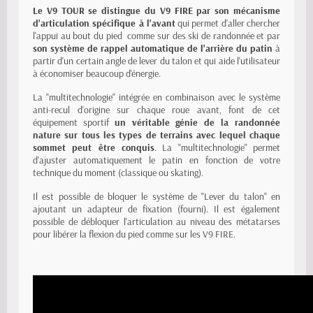
Le V9 TOUR se distingue du V9 FIRE par son mécanisme
d'articulation spécifique à l'avant
qui permet d'aller chercher
l'appui au bout du pied comme sur des ski de randonnée et par
son système de rappel automatique de l'arrière du patin
à
partir d'un certain angle de lever du talon et qui aide l'utilisateur
à économiser beaucoup d'énergie.
La "multitechnologie" intégrée en combinaison avec le système
anti-recul d'origine sur chaque roue avant, font de cet
équipement sportif
un véritable génie de la randonnée
nature sur tous les types de terrains avec lequel chaque
sommet peut être conquis
. La "multitechnologie" permet
d'ajuster automatiquement le patin en fonction de votre
technique du moment (classique ou skating).
Il est possible de bloquer le système de "Lever du talon" en
ajoutant un adapteur de fixation (fourni). Il est également
possible de débloquer l'articulation au niveau des métatarses
pour libérer la flexion du pied comme sur les V9 FIRE.