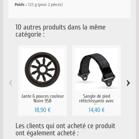
Poids :
125 g (pour 2 pièces)
10 autres produits dans la même
catégorie :
‹
›
Jante 6 pouces couleur
Sangle de pied
Sang
Noire 9SB
réféchissante avec
clips
18,90 €
14,40 €
Les clients qui ont acheté ce produit
ont également acheté :